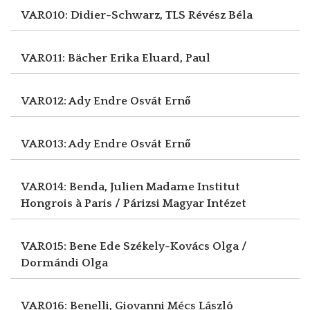
VAR010: Didier-Schwarz, TLS
Révész Béla
VAR011: Bächer Erika
Eluard, Paul
VAR012: Ady Endre
Osvát Ernő
VAR013: Ady Endre
Osvát Ernő
VAR014: Benda, Julien Madame
Institut
Hongrois à Paris / Párizsi Magyar Intézet
VAR015: Bene Ede
Székely-Kovács Olga /
Dormándi Olga
VAR016: Benelli, Giovanni
Mécs László