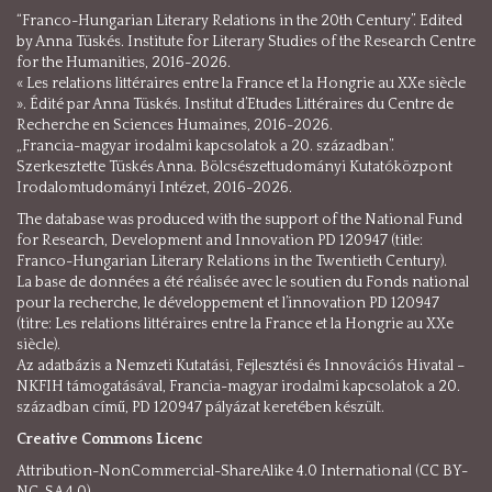
“Franco-Hungarian Literary Relations in the 20th Century”. Edited
by Anna Tüskés. Institute for Literary Studies of the Research Centre
for the Humanities, 2016-2026.
« Les relations littéraires entre la France et la Hongrie au XXe siècle
». Édité par Anna Tüskés. Institut d’Etudes Littéraires du Centre de
Recherche en Sciences Humaines, 2016-2026.
„Francia-magyar irodalmi kapcsolatok a 20. században”.
Szerkesztette Tüskés Anna. Bölcsészettudományi Kutatóközpont
Irodalomtudományi Intézet, 2016-2026.
The database was produced with the support of the National Fund
for Research, Development and Innovation PD 120947 (title:
Franco-Hungarian Literary Relations in the Twentieth Century).
La base de données a été réalisée avec le soutien du Fonds national
pour la recherche, le développement et l’innovation PD 120947
(titre: Les relations littéraires entre la France et la Hongrie au XXe
siècle).
Az adatbázis a Nemzeti Kutatási, Fejlesztési és Innovációs Hivatal –
NKFIH támogatásával, Francia-magyar irodalmi kapcsolatok a 20.
században című, PD 120947 pályázat keretében készült.
Creative Commons Licenc
Attribution-NonCommercial-ShareAlike 4.0 International (CC BY-
NC-SA 4.0)