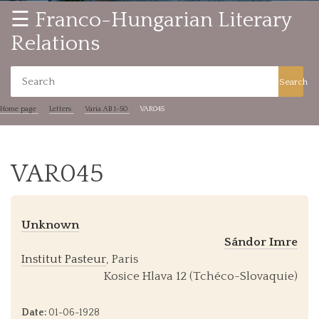
☰ Franco-Hungarian Literary
Relations
Search
Home page
Letters
Varia AB 1-50
VAR045
VAR045
Unknown
Sándor Imre
Institut Pasteur
, Paris
Kosice Hlava 12 (Tchéco-Slovaquie)
Date:
01-06-1928