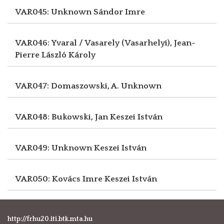
VAR045: Unknown
Sándor Imre
VAR046: Yvaral / Vasarely (Vasarhelyi), Jean-
Pierre
László Károly
VAR047: Domaszowski, A.
Unknown
VAR048: Bukowski, Jan
Keszei István
VAR049: Unknown
Keszei István
VAR050: Kovács Imre
Keszei István
http://frhu20.iti.btk.mta.hu