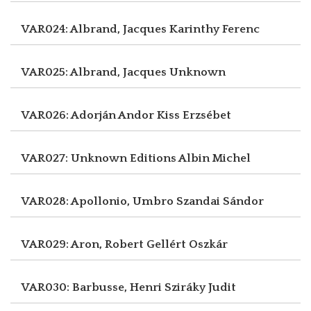
VAR024: Albrand, Jacques
Karinthy Ferenc
VAR025: Albrand, Jacques
Unknown
VAR026: Adorján Andor
Kiss Erzsébet
VAR027: Unknown
Editions Albin Michel
VAR028: Apollonio, Umbro
Szandai Sándor
VAR029: Aron, Robert
Gellért Oszkár
VAR030: Barbusse, Henri
Sziráky Judit