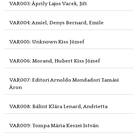
VAR003: Áprily Lajos
Vacek, Jiři
VAR004: Amiel, Denys
Bernard, Emile
VAR005: Unknown
Kiss József
VAR006: Morand, Hubert
Kiss József
VAR007: Editori Arnoldo Mondadori
Tamási
Áron
VAR008: Bálint Klára
Lenard, Andrietta
VAR009: Tompa Mária
Keszei István