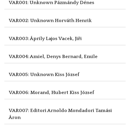
VAR001: Unknown
Pázmándy Dénes
VAR002: Unknown
Horváth Henrik
VAR003: Áprily Lajos
Vacek, Jiři
VAR004: Amiel, Denys
Bernard, Emile
VAR005: Unknown
Kiss József
VAR006: Morand, Hubert
Kiss József
VAR007: Editori Arnoldo Mondadori
Tamási
Áron