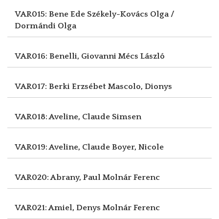
VAR015: Bene Ede
Székely-Kovács Olga /
Dormándi Olga
VAR016: Benelli, Giovanni
Mécs László
VAR017: Berki Erzsébet
Mascolo, Dionys
VAR018: Aveline, Claude
Simsen
VAR019: Aveline, Claude
Boyer, Nicole
VAR020: Abrany, Paul
Molnár Ferenc
VAR021: Amiel, Denys
Molnár Ferenc