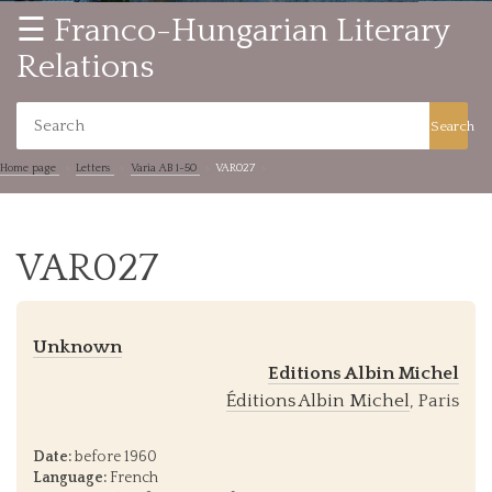
☰ Franco-Hungarian Literary
Relations
Search
Home page
Letters
Varia AB 1-50
VAR027
VAR027
Unknown
Editions Albin Michel
Éditions Albin Michel
, Paris
Date:
before 1960
Language:
French