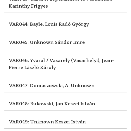
Karinthy Frigyes
VAR044: Bayle, Louis
Radó György
VAR045: Unknown
Sándor Imre
VAR046: Yvaral / Vasarely (Vasarhelyi), Jean-
Pierre
László Károly
VAR047: Domaszowski, A.
Unknown
VAR048: Bukowski, Jan
Keszei István
VAR049: Unknown
Keszei István