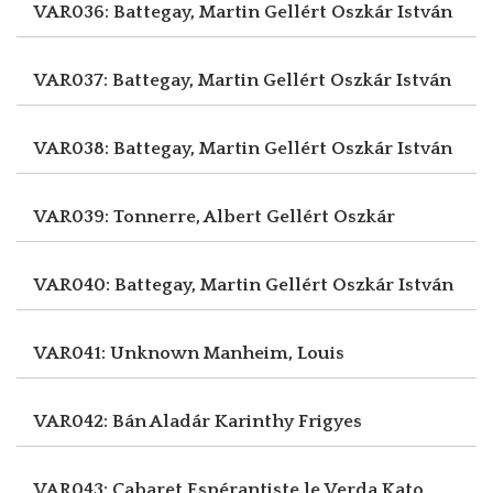
VAR036: Battegay, Martin
Gellért Oszkár István
VAR037: Battegay, Martin
Gellért Oszkár István
VAR038: Battegay, Martin
Gellért Oszkár István
VAR039: Tonnerre, Albert
Gellért Oszkár
VAR040: Battegay, Martin
Gellért Oszkár István
VAR041: Unknown
Manheim, Louis
VAR042: Bán Aladár
Karinthy Frigyes
VAR043: Cabaret Espérantiste le Verda Kato