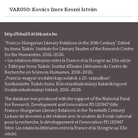
VAR050: Kovács Imre
Keszei István
http://frhu20.iti.btk.mta.hu
“Franco-Hungarian Literary Relations in the 20th Century”. Edited
by Anna Tüskés. Institute for Literary Studies of the Research Centre
for the Humanities, 2016-2026.
« Les relations littéraires entre la France et la Hongrie au XXe siècle
». Édité par Anna Tüskés. Institut d’Etudes Littéraires du Centre de
Recherche en Sciences Humaines, 2016-2026.
„Francia-magyar irodalmi kapcsolatok a 20. században”.
Szerkesztette Tüskés Anna. Bölcsészettudományi Kutatóközpont
Irodalomtudományi Intézet, 2016-2026.
The database was produced with the support of the National Fund
for Research, Development and Innovation PD 120947 (title:
Franco-Hungarian Literary Relations in the Twentieth Century).
La base de données a été réalisée avec le soutien du Fonds national
pour la recherche, le développement et l’innovation PD 120947
(titre: Les relations littéraires entre la France et la Hongrie au XXe
siècle).