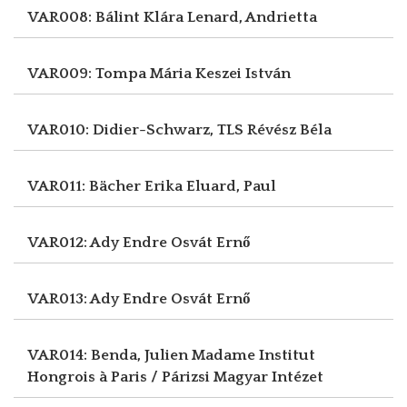
VAR008: Bálint Klára
Lenard, Andrietta
VAR009: Tompa Mária
Keszei István
VAR010: Didier-Schwarz, TLS
Révész Béla
VAR011: Bächer Erika
Eluard, Paul
VAR012: Ady Endre
Osvát Ernő
VAR013: Ady Endre
Osvát Ernő
VAR014: Benda, Julien Madame
Institut
Hongrois à Paris / Párizsi Magyar Intézet