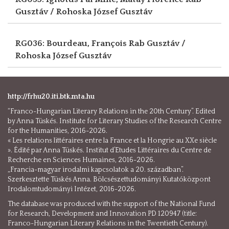
Gusztáv / Rohoska József Gusztáv
RG036: Bourdeau, François
Rab Gusztáv /
Rohoska József Gusztáv
http://frhu20.iti.btk.mta.hu
“Franco-Hungarian Literary Relations in the 20th Century”. Edited
by Anna Tüskés. Institute for Literary Studies of the Research Centre
for the Humanities, 2016-2026.
« Les relations littéraires entre la France et la Hongrie au XXe siècle
». Édité par Anna Tüskés. Institut d’Etudes Littéraires du Centre de
Recherche en Sciences Humaines, 2016-2026.
„Francia-magyar irodalmi kapcsolatok a 20. században”.
Szerkesztette Tüskés Anna. Bölcsészettudományi Kutatóközpont
Irodalomtudományi Intézet, 2016-2026.
The database was produced with the support of the National Fund
for Research, Development and Innovation PD 120947 (title:
Franco-Hungarian Literary Relations in the Twentieth Century).