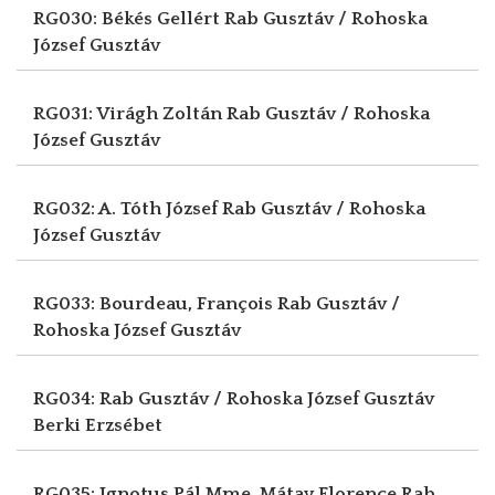
RG030: Békés Gellért
Rab Gusztáv / Rohoska
József Gusztáv
RG031: Virágh Zoltán
Rab Gusztáv / Rohoska
József Gusztáv
RG032: A. Tóth József
Rab Gusztáv / Rohoska
József Gusztáv
RG033: Bourdeau, François
Rab Gusztáv /
Rohoska József Gusztáv
RG034: Rab Gusztáv / Rohoska József Gusztáv
Berki Erzsébet
RG035: Ignotus Pál Mme, Mátay Florence
Rab