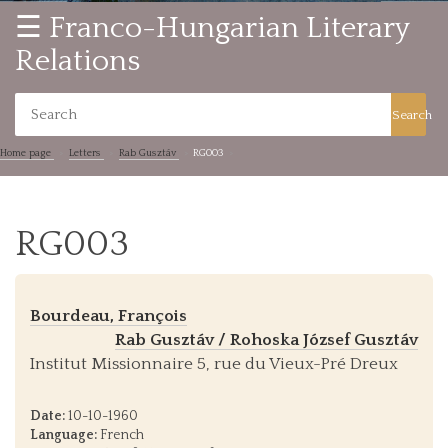
☰ Franco-Hungarian Literary
Relations
Search
Home page
Letters
Rab Gusztáv
RG003
RG003
Bourdeau, François
Rab Gusztáv / Rohoska József Gusztáv
Institut Missionnaire 5, rue du Vieux-Pré Dreux
Date:
10-10-1960
Language:
French