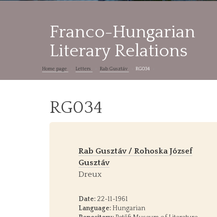
Franco-Hungarian
Literary Relations
Home page
Letters
Rab Gusztáv
RG034
RG034
Rab Gusztáv / Rohoska József
Gusztáv
Dreux
Date:
22-11-1961
Language:
Hungarian