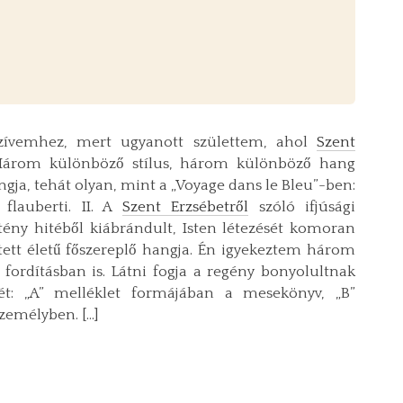
 szívemhez, mert ugyanott születtem, ahol
Szent
 Három különböző stílus, három különböző hang
angja, tehát olyan, mint a „Voyage dans le Bleu”-ben:
flauberti. II. A
Szent Erzsébetről
szóló ifjúsági
sztény hitéből kiábrándult, Isten létezését komoran
etett életű főszereplő hangja. Én igyekeztem három
ordításban is. Látni fogja a regény bonyolultnak
tét: „A” melléklet formájában a mesekönyv, „B”
zemélyben. […]