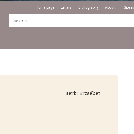
Home page
Letters
Bibliography
About...
Sitem
Berki Erzsébet