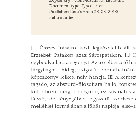
Repository:
Petőfi Museum of Literature
Document type:
Typed letter
Publisher:
Tüskés Anna (18-05-2018)
Folio number:
[…] Összes írásaim közt legközelebb áll
Erzsébet
: Patakon azaz Sárospatakon. […]
egybeolvadása a regény. I. Az író elbeszélő h
tárgyilagos, hideg, szigorú, mondhatnám 
képeskönyv lelkes, naiv hangja. III. A kere
tagadó, az abszurd-filozófiára hajló, tönkr
különböző hangot megütni, ez kívánatos a f
látszó, de lényegében egyszerű szerkeze
melléklet formájában a főhős naplója, első-s