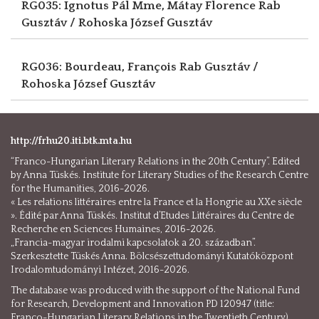
RG035: Ignotus Pál Mme, Mátay Florence
Rab
Gusztáv / Rohoska József Gusztáv
RG036: Bourdeau, François
Rab Gusztáv /
Rohoska József Gusztáv
http://frhu20.iti.btk.mta.hu
“Franco-Hungarian Literary Relations in the 20th Century”. Edited
by Anna Tüskés. Institute for Literary Studies of the Research Centre
for the Humanities, 2016-2026.
« Les relations littéraires entre la France et la Hongrie au XXe siècle
». Édité par Anna Tüskés. Institut d’Etudes Littéraires du Centre de
Recherche en Sciences Humaines, 2016-2026.
„Francia-magyar irodalmi kapcsolatok a 20. században”.
Szerkesztette Tüskés Anna. Bölcsészettudományi Kutatóközpont
Irodalomtudományi Intézet, 2016-2026.
The database was produced with the support of the National Fund
for Research, Development and Innovation PD 120947 (title:
Franco-Hungarian Literary Relations in the Twentieth Century).