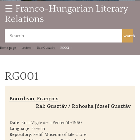
☰ Franco-Hungarian Literary
Relations
Search
Home page
Letters
Rab Gusztáv
RG001
RG001
Bourdeau, François
Rab Gusztáv / Rohoska József Gusztáv
Date:
En la Vigile de la Pentecôte 1960
Language:
French
Repository:
Petőfi Museum of Literature