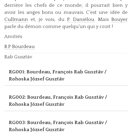
derrière les chefs de ce monde, il pourrait bien y
avoir les anges bons ou mauvais. C’est une idée de
Cullmann
et, je vois, du
P. Daniélou
. Mais
Bouyer
parle du démon comme quelqu’un qui y croit !
Amitiés
R P Bourdeau
Rab Gusztáv
RG001: Bourdeau, François
Rab Gusztáv /
Rohoska József Gusztáv
RG002: Bourdeau, François
Rab Gusztáv /
Rohoska József Gusztáv
RG003: Bourdeau, François
Rab Gusztáv /
Rohoska József Gusztáv