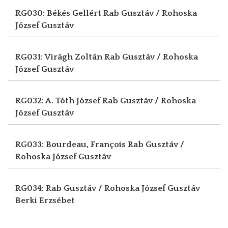
RG030: Békés Gellért
Rab Gusztáv / Rohoska
József Gusztáv
RG031: Virágh Zoltán
Rab Gusztáv / Rohoska
József Gusztáv
RG032: A. Tóth József
Rab Gusztáv / Rohoska
József Gusztáv
RG033: Bourdeau, François
Rab Gusztáv /
Rohoska József Gusztáv
RG034: Rab Gusztáv / Rohoska József Gusztáv
Berki Erzsébet