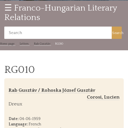
☰ Franco-Hungarian Literary
Relations
Search
Home page
Letters
Rab Gusztáv
RG010
RG010
Rab Gusztáv / Rohoska József Gusztáv
Corosi, Lucien
Dreux
Date:
04-06-1959
Language:
French