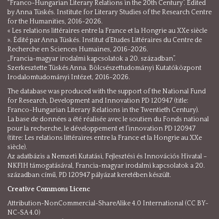
“Franco-Hungarian Literary Relations in the 20th Century”. Edited
by Anna Tüskés. Institute for Literary Studies of the Research Centre
for the Humanities, 2016-2026.
« Les relations littéraires entre la France et la Hongrie au XXe siècle
». Édité par Anna Tüskés. Institut d’Etudes Littéraires du Centre de
Recherche en Sciences Humaines, 2016-2026.
„Francia-magyar irodalmi kapcsolatok a 20. században”.
Szerkesztette Tüskés Anna. Bölcsészettudományi Kutatóközpont
Irodalomtudományi Intézet, 2016-2026.
The database was produced with the support of the National Fund
for Research, Development and Innovation PD 120947 (title:
Franco-Hungarian Literary Relations in the Twentieth Century).
La base de données a été réalisée avec le soutien du Fonds national
pour la recherche, le développement et l’innovation PD 120947
(titre: Les relations littéraires entre la France et la Hongrie au XXe
siècle).
Az adatbázis a Nemzeti Kutatási, Fejlesztési és Innovációs Hivatal –
NKFIH támogatásával, Francia-magyar irodalmi kapcsolatok a 20.
században című, PD 120947 pályázat keretében készült.
Creative Commons Licenc
Attribution-NonCommercial-ShareAlike 4.0 International (CC BY-
NC-SA 4.0)