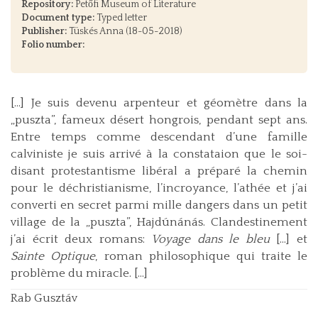
Repository:
Petőfi Museum of Literature
Document type:
Typed letter
Publisher:
Tüskés Anna (18-05-2018)
Folio number:
[…] Je suis devenu arpenteur et géomètre dans la
„puszta”, fameux désert hongrois, pendant sept ans.
Entre temps comme descendant d’une famille
calviniste je suis arrivé à la constataion que le soi-
disant protestantisme libéral a préparé la chemin
pour le déchristianisme, l’incroyance, l’athée et j’ai
converti en secret parmi mille dangers dans un petit
village de la „puszta”, Hajdúnánás. Clandestinement
j’ai écrit deux romans:
Voyage dans le bleu
[…] et
Sainte Optique
, roman philosophique qui traite le
problème du miracle. […]
Rab Gusztáv