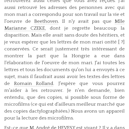
retrouverez aussi celles que vous avez reçues. J'ai
aussi retrouvé les adresses des personnes avec qui
mon mari a correspondu pour son travail sur la vie et
l'oeuvre de
Beethoven
. Il n'y avait pas que
Mlle
Marianne CZEKE
, dont je regrette beaucoup la
disparition. Mais elle avait sans doute des héritiers, et
je veux espérer que les lettres de mon mari ontté [ ?]
conservées. Ce serait justement très intéressant de
montrer la part que la Hongrie a eue dans
l'élaboration de l'oeuvre de mon mari. J'ai toutes les
lettres et tous les documents qu'on lui a envoyés à ce
sujet, mais il faudrait aussi avoir les textes des lettres
de
Romain Rolland
. J'espère que vous pourrez
m'aider à les retrouver. Je n'en demande, bien
entendu, que des copies, si possible sous forme de
microfilms (ce qui est d'ailleurs meilleur marché que
des copies dactylographiées.) Nous avons un appareil
pour la lecture des microfilms.
Est-ce que
M. André de HEVESY
est vivant ? Il y a dans