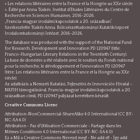
« Les relations littéraires entre la France et la Hongrie au XXe siècle
». Édité par Anna Tüskés. Institut d’Etudes Littéraires du Centre de
Recherche en Sciences Humaines, 2016-2026.
„Francia-magyar irodalmi kapcsolatok a 20. században”.
Szerkesztette Tüskés Anna. Bölcsészettudományi Kutatóközpont
Irodalomtudományi Intézet, 2016-2026.
The database was produced with the support of the National Fund
for Research, Development and Innovation PD 120947 (title:
Franco-Hungarian Literary Relations in the Twentieth Century).
La base de données a été réalisée avec le soutien du Fonds national
pour la recherche, le développement et l’innovation PD 120947
(titre: Les relations littéraires entre la France et la Hongrie au XXe
siècle).
Az adatbázis a Nemzeti Kutatási, Fejlesztési és Innovációs Hivatal –
NKFIH támogatásával, Francia-magyar irodalmi kapcsolatok a 20.
században című, PD 120947 pályázat keretében készült.
Creative Commons Licenc
Attribution-NonCommercial-ShareAlike 4.0 International (CC BY-
NC-SA 4.0)
Attribution - Pas d’Utilisation Commerciale - Partage dans les
Mêmes Conditions 4.0 International (CC BY-NC-SA 4.0)
Ez a Mű a Creative Commons Nevezd meg! - Ne add el! - Így add