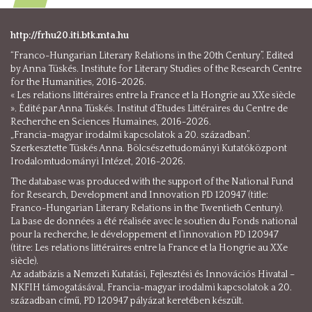
http://frhu20.iti.btk.mta.hu
“Franco-Hungarian Literary Relations in the 20th Century”. Edited
by Anna Tüskés. Institute for Literary Studies of the Research Centre
for the Humanities, 2016-2026.
« Les relations littéraires entre la France et la Hongrie au XXe siècle
». Édité par Anna Tüskés. Institut d’Etudes Littéraires du Centre de
Recherche en Sciences Humaines, 2016-2026.
„Francia-magyar irodalmi kapcsolatok a 20. században”.
Szerkesztette Tüskés Anna. Bölcsészettudományi Kutatóközpont
Irodalomtudományi Intézet, 2016-2026.
The database was produced with the support of the National Fund
for Research, Development and Innovation PD 120947 (title:
Franco-Hungarian Literary Relations in the Twentieth Century).
La base de données a été réalisée avec le soutien du Fonds national
pour la recherche, le développement et l’innovation PD 120947
(titre: Les relations littéraires entre la France et la Hongrie au XXe
siècle).
Az adatbázis a Nemzeti Kutatási, Fejlesztési és Innovációs Hivatal –
NKFIH támogatásával, Francia-magyar irodalmi kapcsolatok a 20.
században című, PD 120947 pályázat keretében készült.