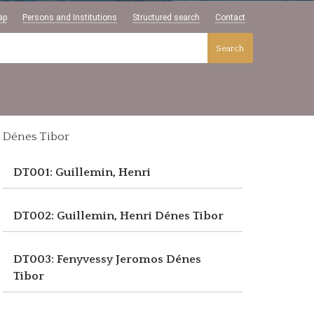
ap
Persons and Institutions
Structured search
Contact
Search
Dénes Tibor
DT001: Guillemin, Henri
DT002: Guillemin, Henri
Dénes Tibor
DT003: Fenyvessy Jeromos
Dénes
Tibor