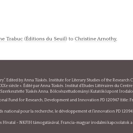
ine Trabuc
(
Éditions du Seuil
) to
Christine Arnothy
,
”. Edited by Anna Tüskés. Institute for Literary Studies of the Research
 au XXe siècle ». Édité par Anna Tüskés. Institut d’Etudes Littéraires du 
. Szerkesztette Tüskés Anna. Bölcsészettudományi Kutatóközpont Iroda
onal Fund for Research, Development and Innovation PD 120947 (title: F
 national pour la recherche, le développement et l’innovation PD 120947 (ti
iós Hivatal – NKFIH támogatásával, Francia-magyar irodalmi kapcsolatok 