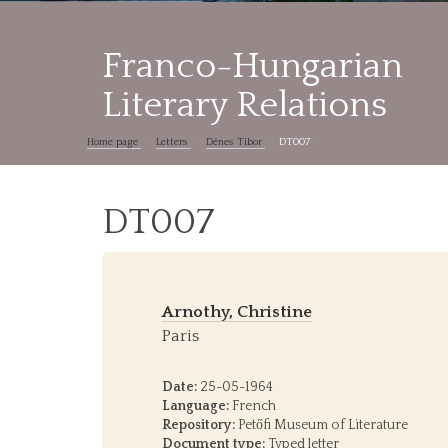
Franco-Hungarian
Literary Relations
Home page
Letters
Dénes Tibor
DT007
DT007
Arnothy, Christine
Paris
Date:
25-05-1964
Language:
French
Repository:
Petőfi Museum of Literature
Document type:
Typed letter