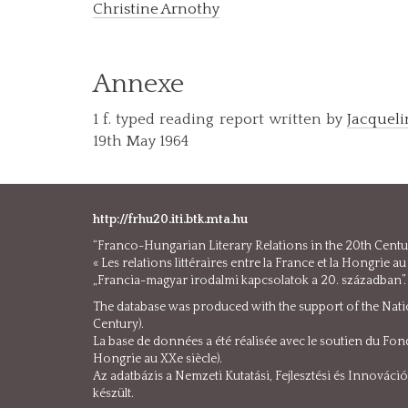
Christine Arnothy
Annexe
1 f. typed reading report written by
Jacquel
19th May 1964
http://frhu20.iti.btk.mta.hu
“Franco-Hungarian Literary Relations in the 20th Century
« Les relations littéraires entre la France et la Hongrie
„Francia-magyar irodalmi kapcsolatok a 20. században”
The database was produced with the support of the Nati
Century).
La base de données a été réalisée avec le soutien du Fonds
Hongrie au XXe siècle).
Az adatbázis a Nemzeti Kutatási, Fejlesztési és Innovác
készült.