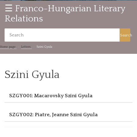
☰ Franco-Hungarian Literary
Relations
Search
Home page
Letters
Szini Gyula
Szini Gyula
SZGY001: Macarovsky
Szini Gyula
SZGY002: Piatre, Jeanne
Szini Gyula