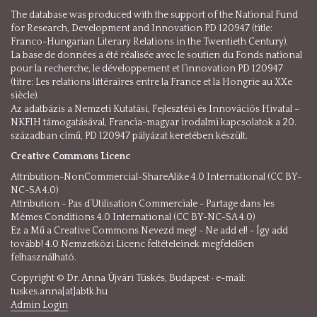
The database was produced with the support of the National Fund
for Research, Development and Innovation PD 120947 (title:
Franco-Hungarian Literary Relations in the Twentieth Century).
La base de données a été réalisée avec le soutien du Fonds national
pour la recherche, le développement et l’innovation PD 120947
(titre: Les relations littéraires entre la France et la Hongrie au XXe
siècle).
Az adatbázis a Nemzeti Kutatási, Fejlesztési és Innovációs Hivatal –
NKFIH támogatásával, Francia-magyar irodalmi kapcsolatok a 20.
században című, PD 120947 pályázat keretében készült.
Creative Commons Licenc
Attribution-NonCommercial-ShareAlike 4.0 International (CC BY-
NC-SA 4.0)
Attribution - Pas d’Utilisation Commerciale - Partage dans les
Mêmes Conditions 4.0 International (CC BY-NC-SA 4.0)
Ez a Mű a Creative Commons Nevezd meg! - Ne add el! - Így add
tovább! 4.0 Nemzetközi Licenc feltételeinek megfelelően
felhasználható.
Copyright © Dr. Anna Újvári Tüskés, Budapest · e-mail:
tuskes.anna[at]abtk.hu
Admin Login