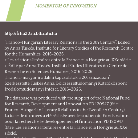
http://frhu20.iti.btk.mta.hu
“Franco-Hungarian Literary Relations in the 20th Century”. Edited
by Anna Tüskés. Institute for Literary Studies of the Research Centre
for the Humanities, 2016-2026.
« Les relations littéraires entre la France et la Hongrie au XXe siècle
». Édité par Anna Tüskés. Institut d’Etudes Littéraires du Centre de
Recherche en Sciences Humaines, 2016-2026.
„Francia-magyar irodalmi kapcsolatok a 20. században”.
Szerkesztette Tüskés Anna. Bölcsészettudományi Kutatóközpont
Irodalomtudományi Intézet, 2016-2026.
The database was produced with the support of the National Fund
for Research, Development and Innovation PD 120947 (title:
Franco-Hungarian Literary Relations in the Twentieth Century).
La base de données a été réalisée avec le soutien du Fonds national
pour la recherche, le développement et l’innovation PD 120947
(titre: Les relations littéraires entre la France et la Hongrie au XXe
siècle).