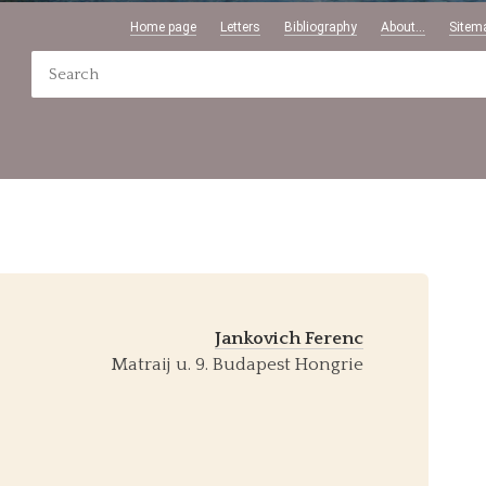
Home page
Letters
Bibliography
About...
Sitem
Jankovich Ferenc
Matraij u. 9. Budapest Hongrie