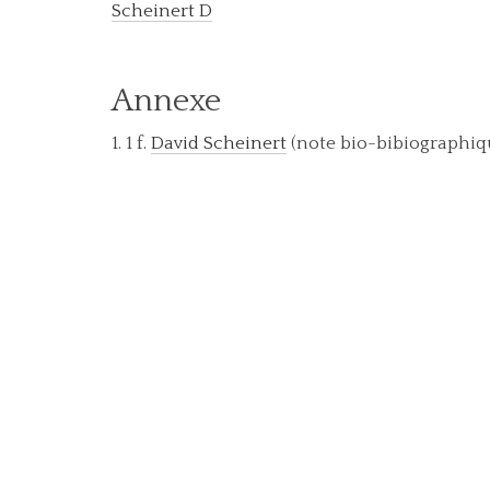
Scheinert D
Annexe
1. 1 f.
David Scheinert
(note bio-bibiographique