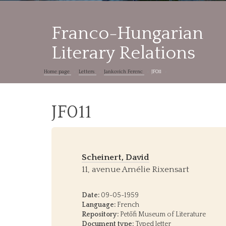
Franco-Hungarian
Literary Relations
Home page
Letters
Jankovich Ferenc
JF011
JF011
Scheinert, David
11, avenue Amélie Rixensart
Date:
09-05-1959
Language:
French
Repository:
Petőfi Museum of Literature
Document type:
Typed letter