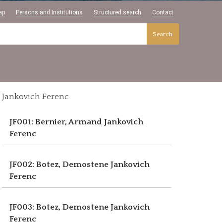
ap
Persons and Institutions
Structured search
Contact
Search
Jankovich Ferenc
JF001: Bernier, Armand
Jankovich
Ferenc
JF002: Botez, Demostene
Jankovich
Ferenc
JF003: Botez, Demostene
Jankovich
Ferenc